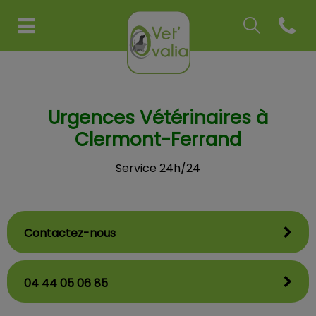
Recherche
Open co
Page d'accueil de Vet'Ovalia
Recherche
Recherche
Urgences Vétérinaires à
Clermont-Ferrand
Service 24h/24
Contactez-nous
04 44 05 06 85