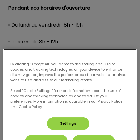
Pendant nos horaires d'ouverture :
• Du lundi au vendredi : 8h - 19h
• Le samedi : 8h - 12h
By clicking “Accept All” you agree to the storing and use of
cookies and tracking technologies on your device to enhance
site navigation, improve the performance of our website, analyse
04 44 05 06 85
website use, and assist our marketing efforts.
Select “Cookie Settings” for more information about the use of
cookies and tracking technologies and to adjust your
preferences. More information is available in our Privacy Notice
and Cookie Policy.
⚠️
IMPORTANT :
Appelez avant votre arrivée pour
Settings
que notre équipe prépare votre accueil et puisse
vous donner les premiers conseils.