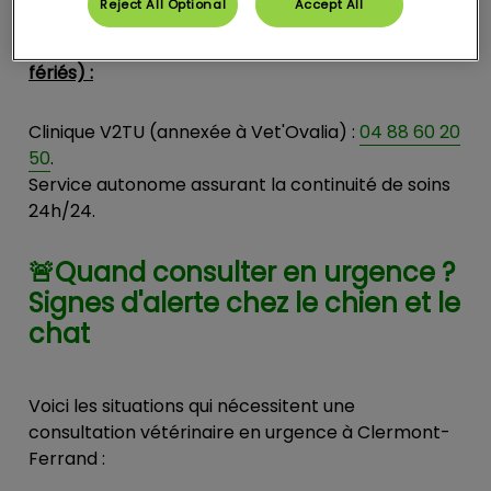
Reject All Optional
Accept All
En dehors de nos horaires (nuits, dimanches, jours
fériés) :
Clinique V2TU (annexée à Vet'Ovalia) :
04 88 60 20
50
.
Service autonome assurant la continuité de soins
24h/24.
🚨Quand consulter en urgence ?
Signes d'alerte chez le chien et le
chat
Voici les situations qui nécessitent une
consultation vétérinaire en urgence à Clermont-
Ferrand :