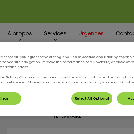
À propos
Services
Urgences
Contac
 “Accept All” you agree to the storing and use of cookies and tracking technol
enhance site navigation, improve the performance of our website, analyse web
marketing efforts.
Dr AMOUROUX Jeanne
okie Settings” for more information about the use of cookies and tracking tec
our preferences. More information is available in our Privacy Notice and Cookie 
tings
Reject All Optional
Acc
VÉTÉRINAIRE