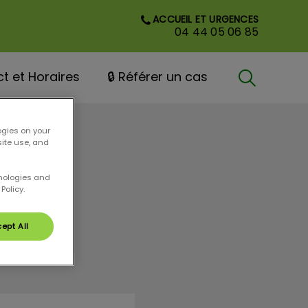
ACCUEIL ET URGENCES
04 44 05 06 85
t et Horaires
🔒 Référer un cas
Recherche
ogies on your
Recherche
site use, and
hnologies and
Policy.
ept All