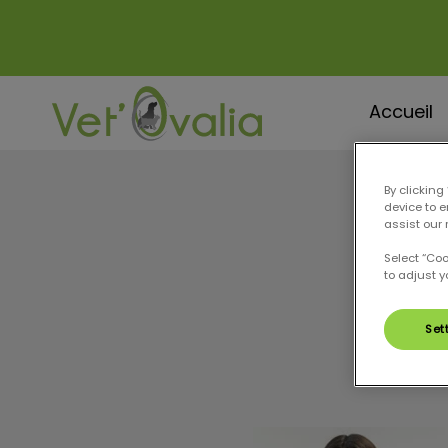
Accueil
Page d'accueil de Vet'Ovalia
Recherche
By clicking
device to 
assist our 
Select “Co
to adjust y
Set