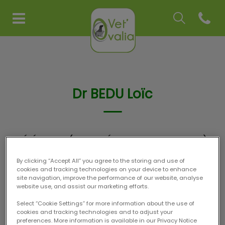
Recherche
Open co
Page d'accueil de Vet'Ovalia
Recherche
Recherche
Dr BEDU Loïc
VÉTÉRINAIRE (ORTHOPÉDIE - TRAUMATOLOGIE)
By clicking “Accept All” you agree to the storing and use of
cookies and tracking technologies on your device to enhance
site navigation, improve the performance of our website, analyse
website use, and assist our marketing efforts.
Select “Cookie Settings” for more information about the use of
cookies and tracking technologies and to adjust your
preferences. More information is available in our Privacy Notice