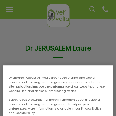
Recherche
Open co
Page d'accueil de Vet'Ovalia
Recherche
Recherche
Dr JERUSALEM Laure
VÉTÉRINAIRE (IMAGERIE)
By clicking “Accept All” you agree to the storing and use of
cookies and tracking technologies on your device to enhance
site navigation, improve the performance of our website, analyse
website use, and assist our marketing efforts.
Select “Cookie Settings” for more information about the use of
cookies and tracking technologies and to adjust your
preferences. More information is available in our Privacy Notice
and Cookie Policy.