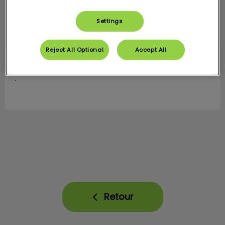
Settings
Reject All Optional
Accept All
Dr JERUSALEM Laure
Vétérinaire
.
Retour